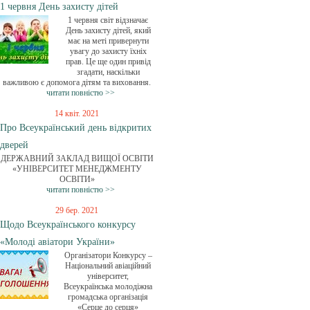
1 червня День захисту дітей
1 червня світ відзначає
День захисту дітей, який
має на меті привернути
увагу до захисту їхніх
прав. Це ще один привід
згадати, наскільки
важливою є допомога дітям та виховання.
читати повністю >>
14 квіт. 2021
Про Всеукраїнський день відкритих
дверей
ДЕРЖАВНИЙ ЗАКЛАД ВИЩОЇ ОСВІТИ
«УНІВЕРСИТЕТ МЕНЕДЖМЕНТУ
ОСВІТИ»
читати повністю >>
29 бер. 2021
Щодо Всеукраїнського конкурсу
«Молоді авіатори України»
Організатори Конкурсу –
Національний авіаційний
університет,
Всеукраїнська молодіжна
громадська організація
«Серце до серця»