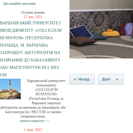
Дистанційне навчання
Останні новини
27 лип. 2021
ВАРШАВСЬКИЙ УНІВЕРСИТЕТ
МЕНЕДЖМЕНТУ «COLLEGIUM
HUMANUM» (РЕСПУБЛІКА
ПОЛЬЩА, М. ВАРШАВА)
ЗАПРОШУЄ АБІТУРІЄНТІВ НА
НАВЧАННЯ ДО БАКАЛАВРАТУ
АБО МАГІСТРАТУРИ БЕЗ ЗНО/
ЄВІ
Назад
Далі
Варшавський університет
менеджменту
«COLLEGIUM
HUMANUM»
(Республіка Польща, м.
Варшава) запрошує
абітурієнтів на навчання до бакалаврату або
магістратури без ЗНО /ЄВІ за такими
спеціальностями:
читати повністю >>
1 черв. 2021