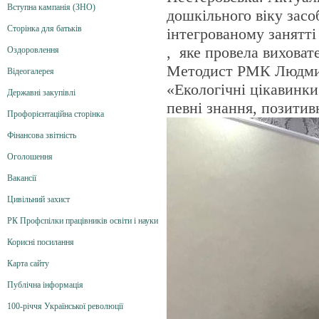
Вступна кампанія (ЗНО)
дошкільного віку засо
Сторінка для батьків
інтегрованому занятті
,
яке провела виховат
Оздоровлення
Методист РМК Людмил
Відеогалерея
«Екологічні цікавинк
Державні закупівлі
певні знання, позитив
Профорієнтаційна сторінка
Фінансова звітність
Оголошення
Вакансії
Цивільний захист
РК Профспілки працівників освіти і науки
Корисні посилання
Карта сайту
Публічна інформація
100-річчя Української революції