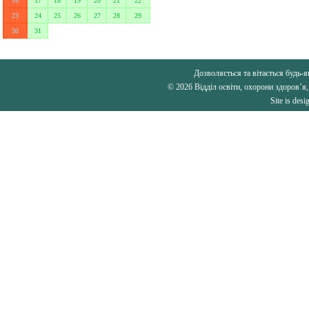
16
17
18
19
20
21
22
23
24
25
26
27
28
29
30
31
Дозволяється та вітається будь-я
© 2026 Відділ освіти, охорони здоров’я,
Site is des