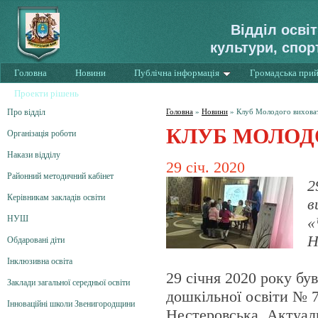
Відділ осві
культури, спор
Головна
Новини
Публічна інформація
Громадська при
Проекти рішень
Про відділ
Головна
»
Новини
»
Клуб Молодого вихова
КЛУБ МОЛОД
Організація роботи
Накази відділу
29 січ. 2020
Районний методичний кабінет
2
Керівникам закладів освіти
в
НУШ
«
Н
Обдаровані діти
Інклюзивна освіта
29 січня 2020 року бу
Заклади загальної середньої освіти
дошкільної освіти № 7
Інноваційні школи Звенигородщини
Нестеровська. Актуаль