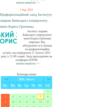
читати повністю >>
1 бер. 2021
Профорієнтаційний захід Інституту
людини Київського університету
імені Бориса Грінченка
Інститут людини
Київського університету
імені Бориса Грінченка
запрошує Вас,
абітурієнтів та їх батьків
на профорієнтаційну
зустріч, яка відбудеться 27 лютого 2021
року о 12-00 годині. Захід проходитиме на
платформі ZOOM
читати повністю >>
Календар новин
<<
2026, Август
>>
Вс.
Пн.
Вт.
Ср.
Чт.
Пт.
Сб.
1
2
3
4
5
6
7
8
9
10
11
12
13
14
15