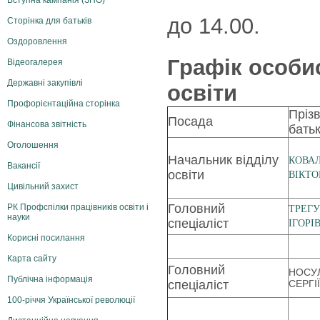
Вступна кампанія (ЗНО)
до 14.00.
Сторінка для батьків
Оздоровлення
Графік особи
Відеогалерея
Державні закупівлі
освіти
Профорієнтаційна сторінка
Прізв
Посада
Фінансова звітність
батьк
Оголошення
Начальник відділу
КОВА
Вакансії
освіти
ВІКТО
Цивільний захист
Головний
РК Профспілки працівників освіти і
ТРЕГУ
науки
спеціаліст
ІГОРІ
Корисні посилання
Карта сайту
Головний
НОСУ
Публічна інформація
спеціаліст
СЕРГІ
100-річчя Української революції