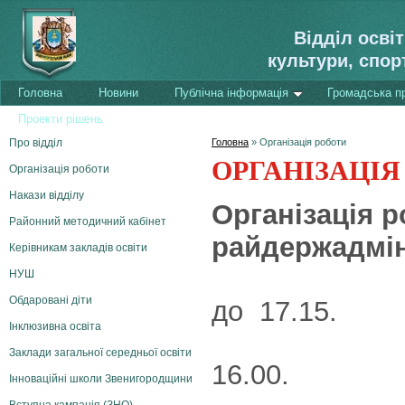
Відділ осві
культури, спор
Головна
Новини
Публічна інформація
Громадська п
Проекти рішень
Про відділ
Головна
»
Організація роботи
ОРГАНІЗАЦІЯ
Організація роботи
Накази відділу
Організація р
Районний методичний кабінет
райдержадмін
Керівникам закладів освіти
Понеділо
НУШ
Обдаровані діти
до 17.15.
Інклюзивна освіта
Заклади загальної середньої освіти
16.00.
Інноваційні школи Звенигородщини