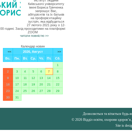
Інститут людини
Київського університету
імені Бориса Грінченка
запрошує Вас,
абітурієнтів та їх батьків
на профорієнтаційну
зустріч, яка відбудеться
27 лютого 2021 року о 12-
00 годині. Захід проходитиме на платформі
ZOOM
читати повністю >>
Календар новин
<<
2026, Август
>>
Вс.
Пн.
Вт.
Ср.
Чт.
Пт.
Сб.
1
2
3
4
5
6
7
8
9
10
11
12
13
14
15
16
17
18
19
20
21
22
23
24
25
26
27
28
29
30
31
Дозволяється та вітається будь-я
© 2026 Відділ освіти, охорони здоров’я,
Site is des