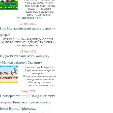
увагу до захисту їхніх
прав. Це ще один привід
згадати, наскільки
важливою є допомога
дітям та виховання.
читати повністю >>
14 квіт. 2021
Про Всеукраїнський день відкритих
дверей
ДЕРЖАВНИЙ ЗАКЛАД ВИЩОЇ ОСВІТИ
«УНІВЕРСИТЕТ МЕНЕДЖМЕНТУ ОСВІТИ»
читати повністю >>
29 бер. 2021
Щодо Всеукраїнського конкурсу
«Молоді авіатори України»
Організатори Конкурсу –
Національний авіаційний
університет,
Всеукраїнська молодіжна
громадська організація
«Серце до серця»
читати повністю >>
1 бер. 2021
Профорієнтаційний захід Інституту
людини Київського університету
імені Бориса Грінченка