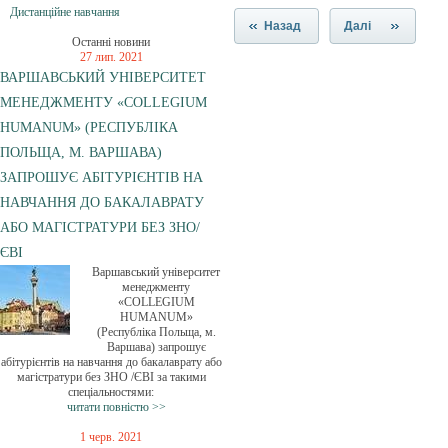
Дистанційне навчання
Назад
Далі
Останні новини
27 лип. 2021
ВАРШАВСЬКИЙ УНІВЕРСИТЕТ
МЕНЕДЖМЕНТУ «COLLEGIUM
HUMANUM» (РЕСПУБЛІКА
ПОЛЬЩА, М. ВАРШАВА)
ЗАПРОШУЄ АБІТУРІЄНТІВ НА
НАВЧАННЯ ДО БАКАЛАВРАТУ
АБО МАГІСТРАТУРИ БЕЗ ЗНО/
ЄВІ
Варшавський університет
менеджменту
«COLLEGIUM
HUMANUM»
(Республіка Польща, м.
Варшава) запрошує
абітурієнтів на навчання до бакалаврату або
магістратури без ЗНО /ЄВІ за такими
спеціальностями:
читати повністю >>
1 черв. 2021