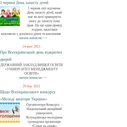
1 червня День захисту дітей
1 червня світ відзначає
День захисту дітей, який
має на меті привернути
увагу до захисту їхніх
прав. Це ще один привід
згадати, наскільки
важливою є допомога дітям та виховання.
читати повністю >>
14 квіт. 2021
Про Всеукраїнський день відкритих
дверей
ДЕРЖАВНИЙ ЗАКЛАД ВИЩОЇ ОСВІТИ
«УНІВЕРСИТЕТ МЕНЕДЖМЕНТУ
ОСВІТИ»
читати повністю >>
29 бер. 2021
Щодо Всеукраїнського конкурсу
«Молоді авіатори України»
Організатори Конкурсу –
Національний авіаційний
університет,
Всеукраїнська молодіжна
громадська організація
«Серце до серця»