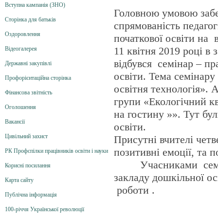
Вступна кампанія (ЗНО)
Головною умовою забе
Сторінка для батьків
спрямованість педагог
Оздоровлення
початкової освіти на 
11 квітня 2019 році в
Відеогалерея
відбувся семінар – п
Державні закупівлі
освіти. Тема семінару
Профорієнтаційна сторінка
освітня технологія». 
Фінансова звітність
групи «Екологічний к
Оголошення
на гостину »». Тут бул
Вакансії
освіти.
Цивільний захист
Присутні вчителі четв
позитивні емоції, та 
РК Профспілки працівників освіти і науки
Учасниками семінар
Корисні посилання
закладу дошкільної ос
Карта сайту
роботи .
Публічна інформація
100-річчя Української революції