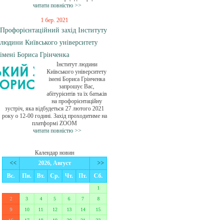
читати повністю >>
1 бер. 2021
Профорієнтаційний захід Інституту
людини Київського університету
імені Бориса Грінченка
Інститут людини
Київського університету
імені Бориса Грінченка
запрошує Вас,
абітурієнтів та їх батьків
на профорієнтаційну
зустріч, яка відбудеться 27 лютого 2021
року о 12-00 годині. Захід проходитиме на
платформі ZOOM
читати повністю >>
Календар новин
<<
2026, Август
>>
Вс.
Пн.
Вт.
Ср.
Чт.
Пт.
Сб.
1
2
3
4
5
6
7
8
9
10
11
12
13
14
15