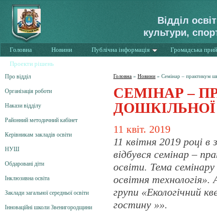
Відділ осві
культури, спор
Головна
Новини
Публічна інформація
Громадська при
Проекти рішень
Про відділ
Головна
»
Новини
»
Семінар – практикум ш
СЕМІНАР – 
Організація роботи
ДОШКІЛЬНОЇ 
Накази відділу
Районний методичний кабінет
11 квіт. 2019
Керівникам закладів освіти
11 квітня 2019 році в
НУШ
відбувся семінар – п
Обдаровані діти
освіти. Тема семінару
освітня технологія». 
Інклюзивна освіта
групи «Екологічний кв
Заклади загальної середньої освіти
гостину »».
Інноваційні школи Звенигородщини