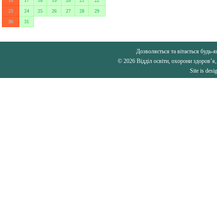
16
17
18
19
20
21
22
23
24
25
26
27
28
29
30
31
Дозволяється та вітається будь-я
© 2026 Відділ освіти, охорони здоров’я,
Site is des