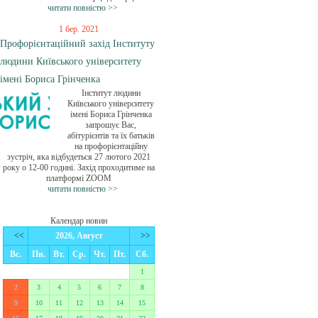
читати повністю >>
1 бер. 2021
Профорієнтаційний захід Інституту
людини Київського університету
імені Бориса Грінченка
Інститут людини
Київського університету
імені Бориса Грінченка
запрошує Вас,
абітурієнтів та їх батьків
на профорієнтаційну
зустріч, яка відбудеться 27 лютого 2021
року о 12-00 годині. Захід проходитиме на
платформі ZOOM
читати повністю >>
Календар новин
<<
2026, Август
>>
Вс.
Пн.
Вт.
Ср.
Чт.
Пт.
Сб.
1
2
3
4
5
6
7
8
9
10
11
12
13
14
15