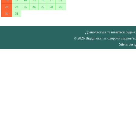
16
17
18
19
20
21
22
23
24
25
26
27
28
29
30
31
Дозволяється та вітається будь-я
© 2026 Відділ освіти, охорони здоров’я,
Site is des