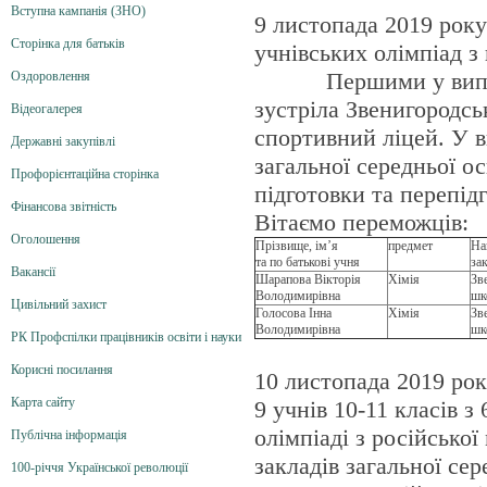
Вступна кампанія (ЗНО)
9 листопада 2019 року
Сторінка для батьків
учнівських олімпіад з
Першими у випр
Оздоровлення
зустріла
Звенигородськ
Відеогалерея
спортивний ліцей. У в
Державні закупівлі
загальної середньої о
Профорієнтаційна сторінка
підготовки та перепід
Фінансова звітність
Вітаємо переможців:
Оголошення
Прізвище, ім’я
предмет
На
та по батькові учня
за
Вакансії
Шарапова Вікторія
Хімія
Зв
Володимирівна
шко
Цивільний захист
Голосова Інна
Хімія
Зв
Володимирівна
шк
РК Профспілки працівників освіти і науки
Корисні посилання
10 листопада 2019 рок
Карта сайту
9 учнів 10-11 класів з 
олімпіаді з російської
Публічна інформація
закладів загальної се
100-річчя Української революції