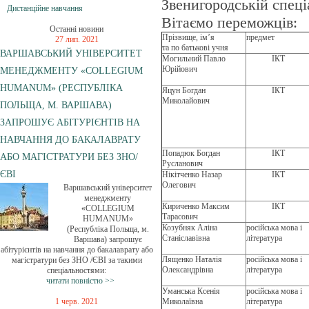
Звенигородській спеці
Дистанційне навчання
Вітаємо переможців:
Останні новини
Прізвище, ім’я
предмет
27 лип. 2021
та по батькові учня
ВАРШАВСЬКИЙ УНІВЕРСИТЕТ
Могильний Павло
І
КТ
Юрійович
МЕНЕДЖМЕНТУ «COLLEGIUM
HUMANUM» (РЕСПУБЛІКА
Яцун Богдан
ІКТ
Миколайович
ПОЛЬЩА, М. ВАРШАВА)
ЗАПРОШУЄ АБІТУРІЄНТІВ НА
НАВЧАННЯ ДО БАКАЛАВРАТУ
Попадюк Богдан
ІКТ
АБО МАГІСТРАТУРИ БЕЗ ЗНО/
Русланович
ЄВІ
Нікітченко Назар
ІКТ
Олегович
Варшавський університет
менеджменту
Кириченко Максим
ІКТ
«COLLEGIUM
Тарасович
HUMANUM»
Козубняк Аліна
російська мова і
(Республіка Польща, м.
Станіславівна
література
Варшава) запрошує
абітурієнтів на навчання до бакалаврату або
Лященко Наталія
російська мова і
магістратури без ЗНО /ЄВІ за такими
Олександрівна
література
спеціальностями:
читати повністю >>
Уманська Ксенія
російська мова і
1 черв. 2021
Миколаївна
література