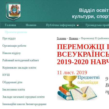
Відділ осві
культури, спор
Головна
Новини
Публічна інформація
Громадська при
Проекти рішень
Про відділ
Головна
»
Новини
»
Переможці ІІ (районно
ПЕРЕМОЖЦІ І
Організація роботи
ВСЕУКРАЇНС
Накази відділу
2019-2020 Н
Районний методичний кабінет
Керівникам закладів освіти
11 лист. 2019
НУШ
9
Обдаровані діти
В
Інклюзивна освіта
п
Заклади загальної середньої освіти
Інноваційні школи Звенигородщини