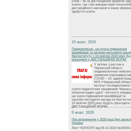
учнів – як за дистанційною формою здо
освіти, так і при використанні технологі
дистанційного навчання в інших форма
здобуття освіти.
19 жовт. 2020
Повідомляємо, що курси підвищення
кваліфікації та науково-методичні захо
базі інституту з 15 жовтня 2020 року бу
проходити у ДИСТАНЦІЙНІЙ ФОРМІ
У зв’язку з ростом в
Черкаській області
епідеміологічної небезпе
ураження коронавірусо
COVID – 19, адміністрац
КНЗ «Черкаський облас
інститут післядипломної
освіти педагогічних працівників Черкась
обласної ради» (далі – інститут) повідо
що курси підвищення кваліфікації та
науково-методичні заходи на базі інстит
15 жовтня 2020 року будуть проходити 
ДИСТАНЦІЙНІЙ ФОРМІ.
9 жовт. 2020
Про відзначення у 2020 році Дня захис
України
Лист ЧОІПОПП від 09.10.2020 №256/01