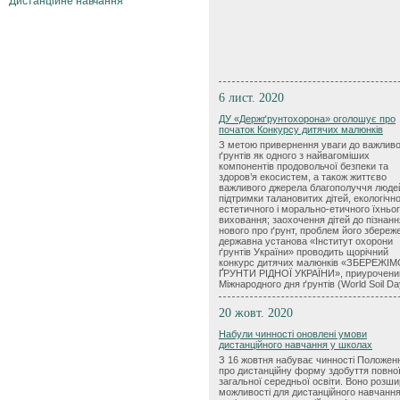
Дистанційне навчання
6 лист. 2020
ДУ «Держґрунтохорона» оголошує про
початок Конкурсу дитячих малюнків
З метою привернення уваги до важливо
ґрунтів як одного з найвагоміших
компонентів продовольчої безпеки та
здоров’я екосистем, а також життєво
важливого джерела благополуччя люде
підтримки талановитих дітей, екологічно
естетичного і морально-етичного їхньо
виховання; заохочення дітей до пізнанн
нового про ґрунт, проблем його збереж
державна установа «Інститут охорони
ґрунтів України» проводить щорічний
конкурс дитячих малюнків «ЗБЕРЕЖІ
ҐРУНТИ РІДНОЇ УКРАЇНИ», приурочени
Міжнародного дня ґрунтів (World Soil Da
20 жовт. 2020
Набули чинності оновлені умови
дистанційного навчання у школах
З 16 жовтня набуває чинності Положен
про дистанційну форму здобуття повно
загальної середньої освіти. Воно розш
можливості для дистанційного навчанн