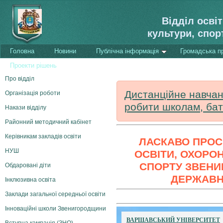
Відділ осві
культури, спор
Головна
Новини
Публічна інформація
Громадська п
Проекти рішень
Про відділ
Дистанційне навчан
Організація роботи
робити школам, ба
Накази відділу
Районний методичний кабінет
Керівникам закладів освіти
ЛАСКАВО ПРОС
НУШ
ОСВІТИ, ОХОРОН
СПОРТУ ЗВЕНИ
Обдаровані діти
ДЕРЖАВНО
Інклюзивна освіта
Заклади загальної середньої освіти
Інноваційні школи Звенигородщини
ВАРШАВСЬКИЙ УНІВЕРСИТЕТ