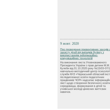
9 жовт. 2020
Про проведення превентивних заходів
захисту дітей від випадків булінгу з
використанням інформаційно-
комунікаційних технологій
На виконання листа Уповноваженого
Президента України з прав дитини М.М.
Кулеби від 01.10.2020 року №15/03-07/
навчально-методичний центр психологі
служби КНЗ «Черкаський обласний інст
післядипломної освіти педагогічних
працівників ЧОР» надсилає інформацій
лист щодо створення безпечного освіт
середовища, формування в дітей та
учнівської молоді ціннісних життєвих
навичок.