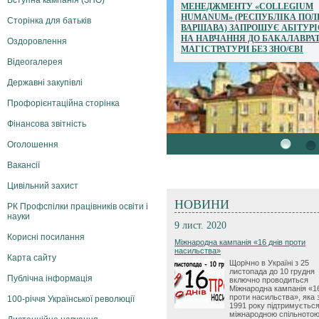
Вступна кампанія (ЗНО)
МЕНЕДЖМЕНТУ «COLLEGIUM
HUMANUM» (РЕСПУБЛІКА ПОЛ
Сторінка для батьків
ВАРШАВА) ЗАПРОШУЄ АБІТУРІ
НА НАВЧАННЯ ДО БАКАЛАВРА
Оздоровлення
МАГІСТРАТУРИ БЕЗ ЗНО/ЄВІ
Відеогалерея
Державні закупівлі
Профорієнтаційна сторінка
Фінансова звітність
Оголошення
1
2
Вакансії
Цивільний захист
НОВИНИ
РК Профспілки працівників освіти і
науки
9 лист. 2020
Корисні посилання
Міжнародна кампанія «16 днів проти
насильства»
Карта сайту
Щорічно в Україні з 25
листопада до 10 грудня
Публічна інформація
включно проводиться
Міжнародна кампанія «16
проти насильства», яка 
100-річчя Української революції
1991 року підтримуєтьс
міжнародною спільнотою